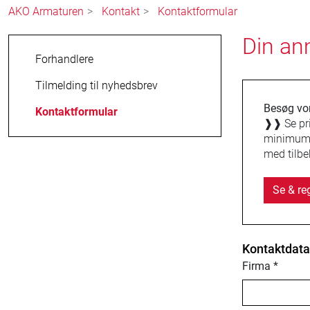
AKO Armaturen
Kontakt
Kontaktformular
Din an
Forhandlere
Tilmelding til nyhedsbrev
Besøg vor
Kontaktformular
❱❱
Se pr
minimums
med tilbe
Se & reg
Kontaktdata
Firma
*