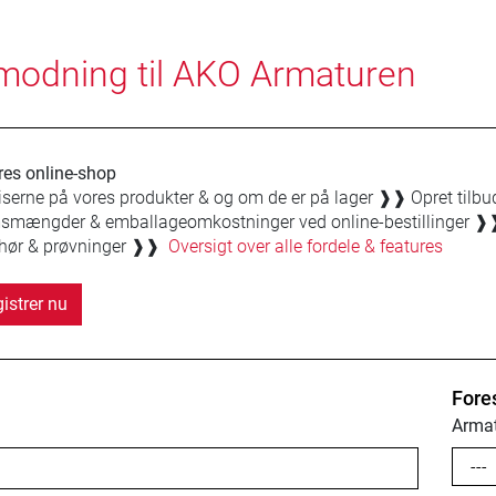
modning til AKO Armaturen
es online-shop
iserne på vores produkter & og om de er på lager
❱❱
Opret tilbu
mængder & emballageomkostninger ved online-bestillinger
❱
hør & prøvninger
❱❱
Oversigt over alle fordele & features
istrer nu
Fore
Armat