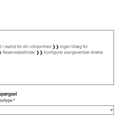
d i realtid for din virksomhed
❱❱
Ingen tillæg for
❱
Reservedelsfinder
❱❱
Konfigurer slangeventiler direkte
spørgsel
urtype
*