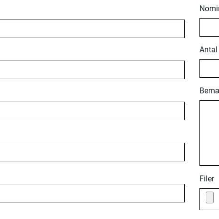
Nomin
Antal
Bemæ
Filer