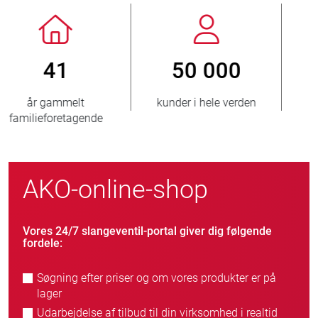
800
> 3 500 000
nye kunder/årligt
solgte enheder
AKO-online-shop
Vores 24/7 slangeventil-portal giver dig følgende
fordele:
Søgning efter priser og om vores produkter er på
lager
Udarbejdelse af tilbud til din virksomhed i realtid