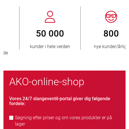
800
> 3 500 000
nye kunder/årligt
solgte enheder
AKO-online-shop
Vores 24/7 slangeventil-portal giver dig følgende
fordele:
Søgning efter priser og om vores produkter er på
lager