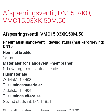
Afspærringsventil, DN15, AKO,
VMC15.03XK.50M.50
Afspærringsventil, VMC15.03XK.50M.50
Pneumatisk slangeventil, gevind studs (mælkerørgevind),
DN15
Nominel bredde
15mm
Materialer for slangeventil-membraner
NR (Naturgummi), anti-slibende
Husmateriale
Ædelstål 1.4408
Tilslutningsmaterialer
Ædelstål 1.4404
Tilslutningsudførelse
Gevind studs iht. DIN 11851
Styrelufttilslutning: Indvendigt gevind G 1/8"