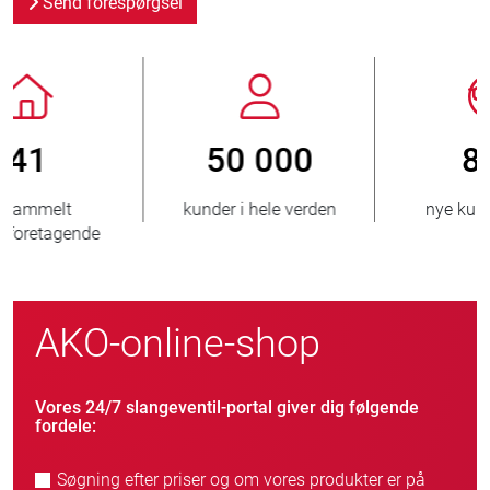
Send forespørgsel
800
> 3 500 000
nye kunder/årligt
solgte enheder
AKO-online-shop
Vores 24/7 slangeventil-portal giver dig følgende
fordele:
Søgning efter priser og om vores produkter er på