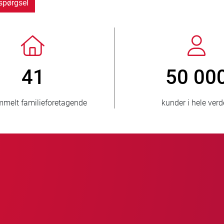
spørgsel
> 3 500 000
solgte enheder
lande,