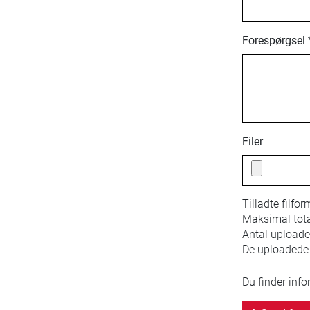
Forespørgsel 
Filer
Tilladte filfor
Maksimal total
Antal uploaded
De uploadede f
Du finder inf