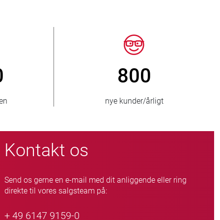
150
> 15 000
 der leveres til
slangeventil-varianter
Kontakt os
Send os gerne en e-mail med dit anliggende eller ring
direkte til vores salgsteam på:
+ 49 6147 9159-0