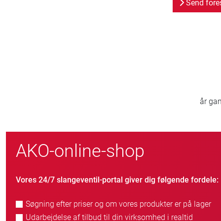
Send fore
0
800
den
nye kunder/årligt
AKO-online-shop
Vores 24/7 slangeventil-portal giver dig følgende fordele:
Søgning efter priser og om vores produkter er på lager
Udarbejdelse af tilbud til din virksomhed i realtid