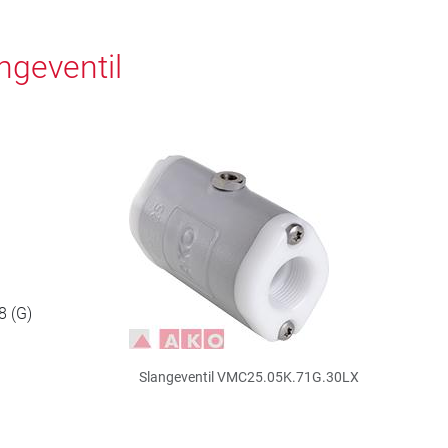
geventil
8 (G)
Slangeventil VMC25.05K.71G.30LX