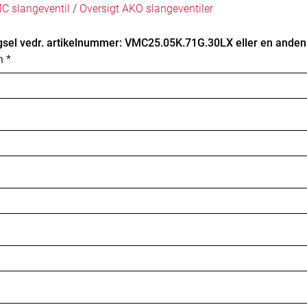
C slangeventil
/
Oversigt AKO slangeventiler
sel vedr. artikelnummer: VMC25.05K.71G.30LX eller en anden a
n *