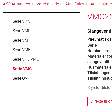
AKO Armaturen
Værd at vide
After Sales
Artikelnumr
VMC25.
Serie V / VF
Serie VMP
Slangevent
Pneumatisk sl
Serie VM
Serie
Serie VMF
Nominel bre
Materialer fo
Serie VT / VMC
slangeventil
Husmateriale
Serie VMC
Tilslutningsm
Serie OV
Tilslutningsu
Styrelufttilsl
Direkte til 