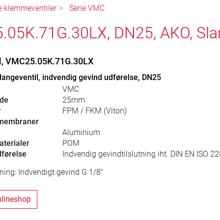
e klemmeventiler
Serie VMC
05K.71G.30LX, DN25, AKO, Slan
il, VMC25.05K.71G.30LX
angeventil, indvendig gevind udførelse, DN25
VMC
dde
25mm
r
FPM / FKM (Viton)
-membraner
Aluminium
aterialer
POM
dførelse
Indvendig gevindtilslutning iht. DIN EN ISO 22
utning: Indvendigt gevind G 1/8"
onlineshop