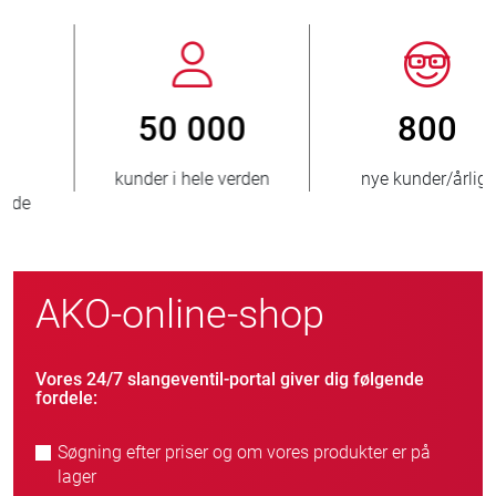
800
> 3 500 000
nye kunder/årligt
solgte enheder
AKO-online-shop
Vores 24/7 slangeventil-portal giver dig følgende
fordele:
Søgning efter priser og om vores produkter er på
lager