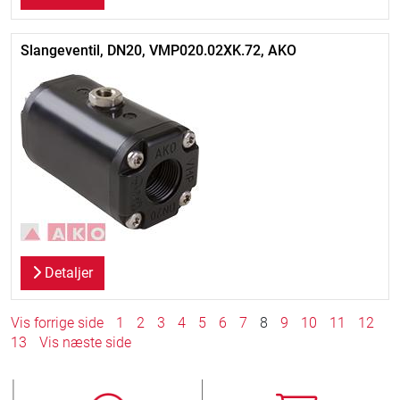
Slangeventil, DN20, VMP020.02XK.72, AKO
Detaljer
Vis forrige side
1
2
3
4
5
6
7
8
9
10
11
12
13
Vis næste side