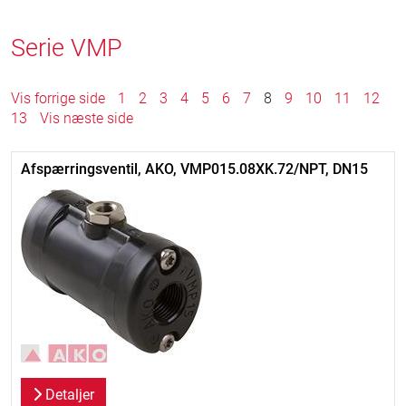
Serie VMP
Vis forrige side
1
2
3
4
5
6
7
8
9
10
11
12
13
Vis næste side
Afspærringsventil, AKO, VMP015.08XK.72/NPT, DN15
Detaljer