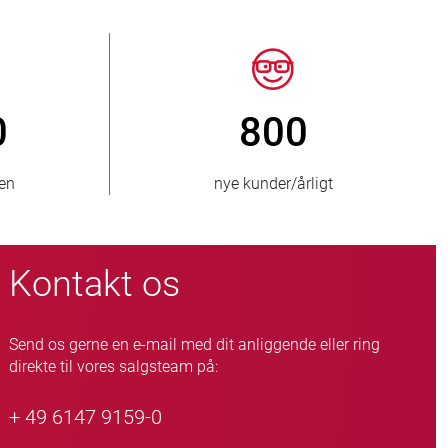
50
> 15 000
leveres til
slangeventil-varianter
Kontakt os
Send os gerne en e-mail med dit anliggende eller ring
direkte til vores salgsteam på:
+ 49 6147 9159-0