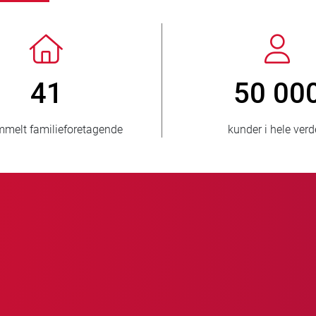
> 3 500 000
1
solgte enheder
lande, der 