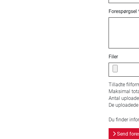
Forespørgsel 
Filer
Tilladte filfor
Maksimal total
Antal uploaded
De uploadede f
Du finder inf
Send fore