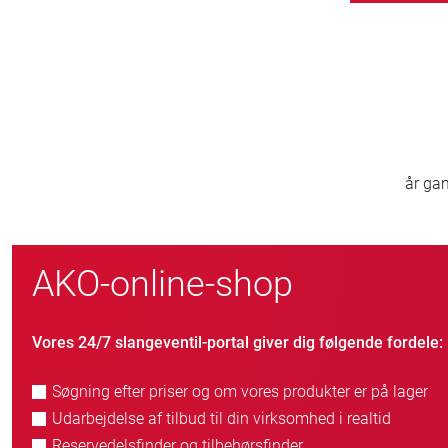
800
nye kunder/årligt
AKO-online-shop
Vores 24/7 slangeventil-portal giver dig følgende fordele:
Søgning efter priser og om vores produkter er på lager
Udarbejdelse af tilbud til din virksomhed i realtid
Reservedelsfinder og tilbehørsfinder