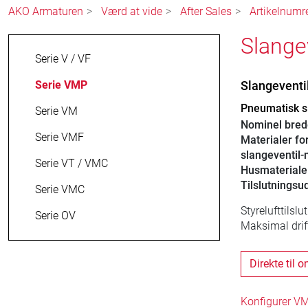
AKO Armaturen
Værd at vide
After Sales
Artikelnumr
Slange
Serie V / VF
Serie VMP
Slangeventi
Pneumatisk sl
Serie VM
Nominel bre
Serie VMF
Materialer fo
slangeventil
Serie VT / VMC
Husmateriale
Tilslutningsu
Serie VMC
Styrelufttilsl
Serie OV
Maksimal drif
Direkte til 
Konfigurer VM