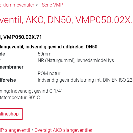
e klemmeventiler
Serie VMP
ventil, AKO, DN50, VMP050.02X
l, VMP050.02X.71
angeventil, indvendig gevind udførelse, DN50
dde
50mm
r
NR (Naturgummi), levnedsmiddel lys
-membraner
POM natur
dførelse
Indvendig gevindtilslutning iht. DIN EN ISO 22
utning: Indvendigt gevind G 1/4"
tstemperatur: 80° C
onlineshop
P slangeventil
/
Oversigt AKO slangeventiler