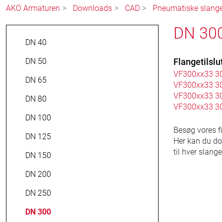
AKO Armaturen
Downloads
CAD
Pneumatiske slangev
DN 300
DN 40
DN 50
Flangetilslu
VF300xx33 3
DN 65
VF300xx33 3
VF300xx33 3
DN 80
VF300xx33 3
DN 100
Besøg vores 
DN 125
Her kan du do
til hver slang
DN 150
DN 200
DN 250
DN 300
41