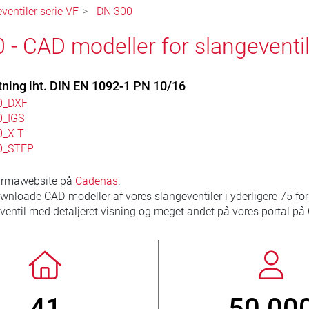
entiler serie VF
DN 300
 - CAD modeller for slangeventil
tning iht. DIN EN 1092-1 PN 10/16
0_DXF
0_IGS
0_X T
0_STEP
firmawebsite på
Cadenas
.
wnloade CAD-modeller af vores slangeventiler i yderligere 75 fo
eventil med detaljeret visning og meget andet på vores portal p
50 000
800