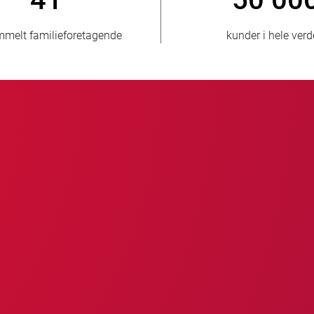
nder i hele verden
nye kunder/årligt