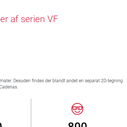
er af serien VF
rmater. Desuden findes der blandt andet en separat 2D-tegning
å Cadenas.
> 3 500 000