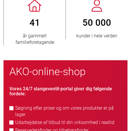
41
50 000
år gammelt
kunder i hele verden
familieforetagende
AKO-online-shop
Vores 24/7 slangeventil-portal giver dig følgende
fordele:
Søgning efter priser og om vores produkter er på
lager
Udarbejdelse af tilbud til din virksomhed i realtid
Reservedelsfinder og tilbehørsfinder