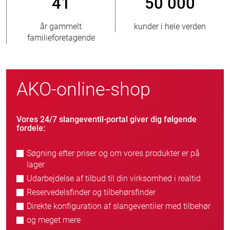
50 000
800
> 
under i hele verden
nye kunder/årligt
s
AKO-online-shop
Vores 24/7 slangeventil-portal giver dig følgende
fordele:
Søgning efter priser og om vores produkter er på
lager
Udarbejdelse af tilbud til din virksomhed i realtid
Reservedelsfinder og tilbehørsfinder
Direkte konfiguration af slangeventiler med tilbehør
og meget mere