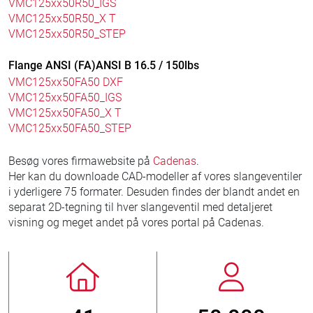
VMC125xx50R50_IGS
VMC125xx50R50_X T
VMC125xx50R50_STEP
Flange ANSI (FA)ANSI B 16.5 / 150lbs
VMC125xx50FA50 DXF
VMC125xx50FA50_IGS
VMC125xx50FA50_X T
VMC125xx50FA50_STEP
Besøg vores firmawebsite på
Cadenas
.
Her kan du downloade CAD-modeller af vores slangeventiler
i yderligere 75 formater. Desuden findes der blandt andet en
separat 2D-tegning til hver slangeventil med detaljeret
visning og meget andet på vores portal på Cadenas.