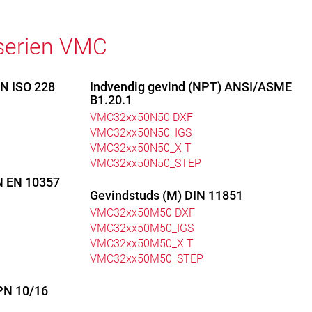
 serien VMC
EN ISO 228
Indvendig gevind (NPT) ANSI/ASME
B1.20.1
VMC32xx50N50 DXF
VMC32xx50N50_IGS
VMC32xx50N50_X T
VMC32xx50N50_STEP
IN EN 10357
Gevindstuds (M) DIN 11851
VMC32xx50M50 DXF
VMC32xx50M50_IGS
VMC32xx50M50_X T
VMC32xx50M50_STEP
PN 10/16