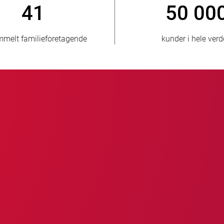
800
> 3 5
nye kunder/årligt
solgte 