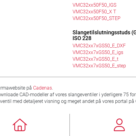
VMC32xx50F50_IGS
VMC32xx50F50_X T
VMC32xx50F50_STEP
Slangetilslutningsstuds (
ISO 228
VMC32xx7xGS50_E_DXF
VMC32xx7xGS50_E_igs
VMC32xx7xGS50_E_t
VMC32xx7xGS50_E_step
firmawebsite på
Cadenas
.
wnloade CAD-modeller af vores slangeventiler i yderligere 75 fo
eventil med detaljeret visning og meget andet på vores portal p